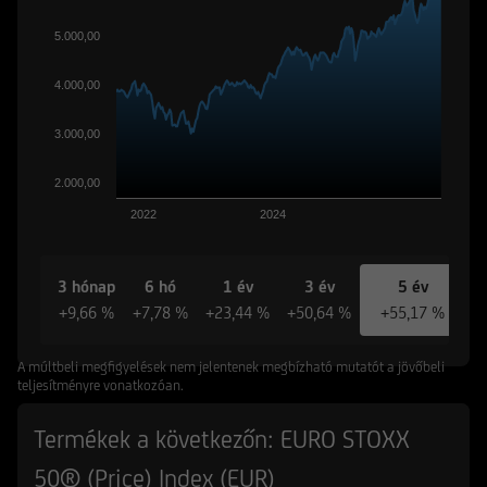
5.000,00
4.000,00
3.000,00
2.000,00
2022
2024
3 hónap
6 hó
1 év
3 év
5 év
+9,66 %
+7,78 %
+23,44 %
+50,64 %
+55,17 %
A múltbeli megfigyelések nem jelentenek megbízható mutatót a jövőbeli
teljesítményre vonatkozóan.
Termékek a következőn: EURO STOXX
50® (Price) Index (EUR)