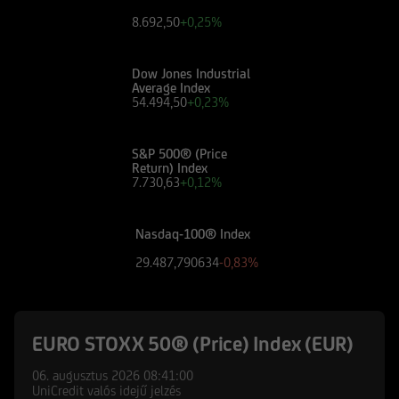
8.692,50
+0,25%
Dow Jones Industrial
Average Index
54.494,50
+0,23%
S&P 500® (Price
Return) Index
7.730,63
+0,12%
Nasdaq-100® Index
29.487,790634
-0,83%
EURO STOXX 50® (Price) Index (EUR)
06. augusztus 2026
08:41:00
UniCredit valós idejű jelzés