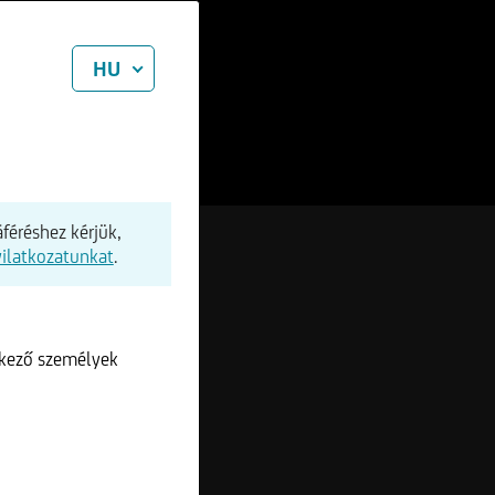
HU
féréshez kérjük,
yilatkozatunkat
.
lkező személyek