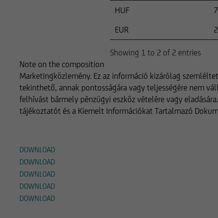
HUF
7
EUR
2
Showing 1 to 2 of 2 entries
Note on the composition
Marketingközlemény. Ez az információ kizárólag szemléltet
tekinthető, annak pontosságára vagy teljességére nem vál
felhívást bármely pénzügyi eszköz vételére vagy eladására. 
tájékoztatót és a Kiemelt Információkat Tartalmazó Doku
Letöltések
DOWNLOAD
DOWNLOAD
DOWNLOAD
DOWNLOAD
DOWNLOAD
Alternatív termékek