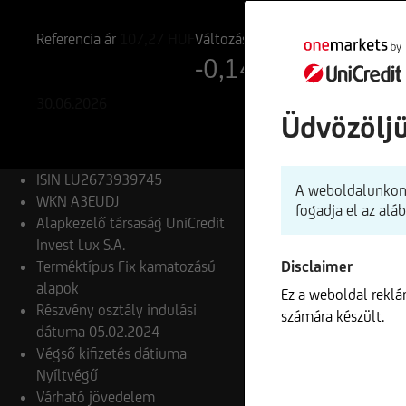
LU2673939745
A3EUDJ
Referencia ár
107,27
HUF
Változás
-0,14%
-0,14 HUF
30.06.2026
Üdvözölj
ISIN
LU2673939745
A weboldalunkon 
WKN
A3EUDJ
fogadja el az alá
Alapkezelő társaság
UniCredit
Invest Lux S.A.
Terméktípus
Fix kamatozású
Disclaimer
alapok
Ez a weboldal rekl
Részvény osztály indulási
számára készült.
dátuma
05.02.2024
Végső kifizetés dátiuma
Nyíltvégű
Várható jövedelem