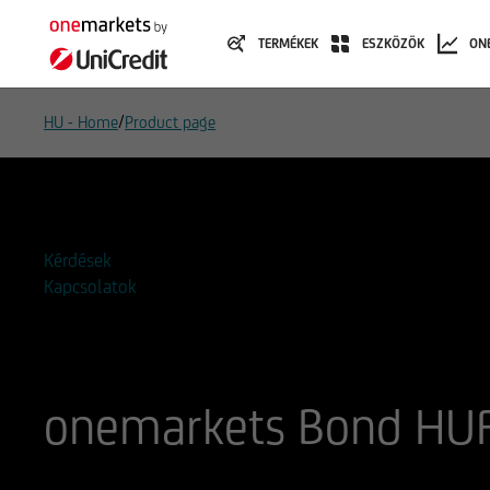
TERMÉKEK
ESZKÖZÖK
ON
/
HU - Home
Product page
Hozzáadás a figyelőlistához
Kérdések
Kapcsolatok
onemarkets Bond HU
ISIN
WKN