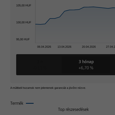
105,00 HUF
100,00 HUF
95,00 HUF
06.04.2026
13.04.2026
20.04.2026
27.04.
1 n
3 hónap
-0,13 %
+6,70 %
A múltbeli hozamok nem jelentenek garanciát a jövőre nézve.
Termék
Összetétel
Top részesedések