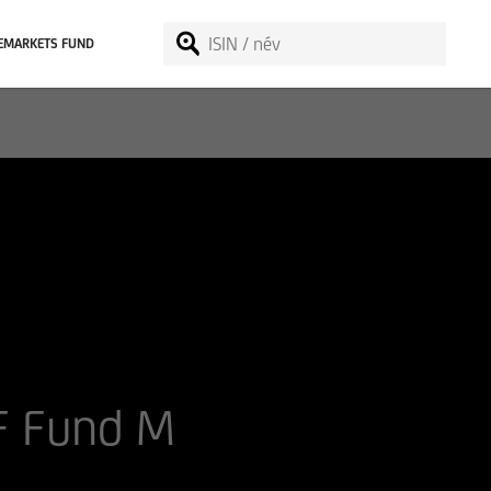
EMARKETS FUND
F Fund M