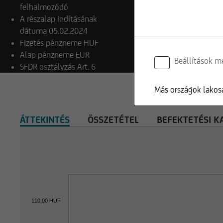
felhalmozódó
A részalap indításának
dátuma
05.02.2024
Fizetés pénzneme
HUF
Alap pénzneme
EUR
Beállítások m
SFDR osztályzás
Art. 6
Más országok lakosa
ÁTTEKINTÉS
ÖSSZETÉTEL
BEFEKTETÉSI K
110,00 HUF