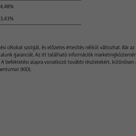
4,48%
3,43%
ési célokat szolgál, és előzetes értesítés nélkül változhat. Bár
lalunk garanciát. Az itt található információk marketingközlem
A befektetési alapra vonatkozó további részletekért, különösen a 
mentumot (KID).