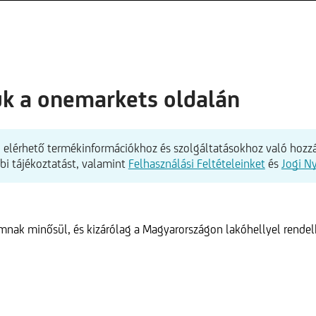
ük a onemarkets oldalán
elérhető termékinformációkhoz és szolgáltatásokhoz való hozzá
bbi tájékoztatást, valamint
Felhasználási Feltételeinket
és
Jogi N
ámnak minősül, és kizárólag a Magyarországon lakóhellyel rende