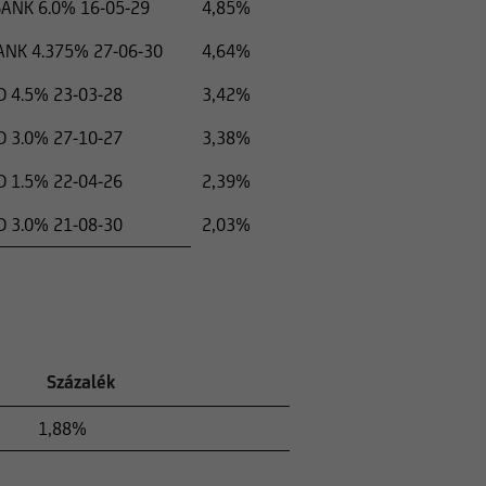
ANK 6.0% 16-05-29
4,85%
NK 4.375% 27-06-30
4,64%
4.5% 23-03-28
3,42%
3.0% 27-10-27
3,38%
1.5% 22-04-26
2,39%
3.0% 21-08-30
2,03%
Százalék
1,88%