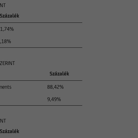
INT
Százalék
1,74%
,18%
ZERINT
Százalék
ments
88,42%
9,49%
INT
Százalék