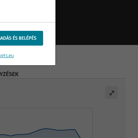
ets.eu
YZÉSEK