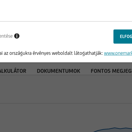
entése
i
i az országukra érvényes weboldalt látogathatják:
www.onemark
ALKULÁTOR
DOKUMENTUMOK
FONTOS MEGJEG