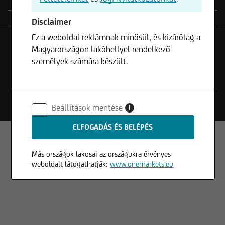
Disclaimer
Ez a weboldal reklámnak minősül, és kizárólag a
Magyarországon lakóhellyel rendelkező
személyek számára készült.
© 2026
UniCredit Bank GmbH
Oldalinformációk
Adatvédelem
Felhasználási feltételek
Jogi nyilatkozat
Beállítások mentése
i
Más országok lakosai az országukra érvényes
weboldalt látogathatják:
www.onemarkets.eu