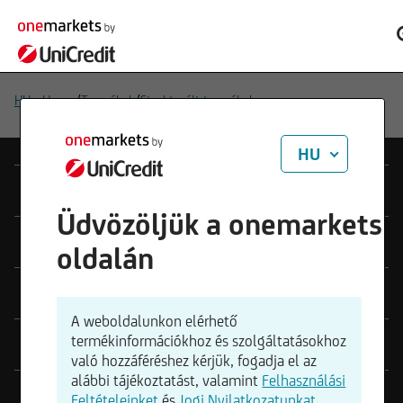
/
/
HU - Home
Termékek
Strukturált termékek
HU
Termékek
Üdvözöljük a onemarkets
Eszközök
oldalán
Szolgáltatás
A weboldalunkon elérhető
termékinformációkhoz és szolgáltatásokhoz
Jogi megjegyzések
való hozzáféréshez kérjük, fogadja el az
alábbi tájékoztatást, valamint
Felhasználási
Kapcsolat
Feltételeinket
és
Jogi Nyilatkozatunkat
.