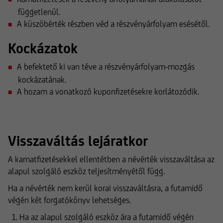
függetlenül.
A küszöbérték részben véd a részvényárfolyam esésétől.
Kockázatok
A befektető ki van téve a részvényárfolyam-mozgás
kockázatának.
A hozam a vonatkozó kuponfizetésekre korlátozódik.
Visszaváltás lejáratkor
A kamatfizetésekkel ellentétben a névérték visszaváltása az
alapul szolgáló eszköz teljesítményétől függ.
Ha a névérték nem kerül korai visszaváltásra, a futamidő
végén két forgatókönyv lehetséges.
Ha az alapul szolgáló eszköz ára a futamidő végén