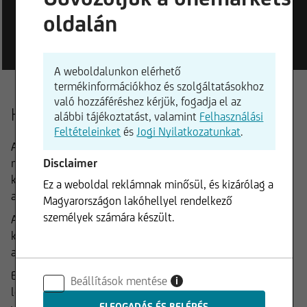
oldalán
mögöttes részvénnyel
A weboldalunkon elérhető
termékinformációkhoz és szolgáltatásokhoz
való hozzáféréshez kérjük, fogadja el az
Hogyan működik részletesen
alábbi tájékoztatást, valamint
Felhasználási
Feltételeinket
és
Jogi Nyilatkozatunkat
.
Alacsonyak a kamatlábak, és a tőzsdék oldalirányban
Disclaimer
mozognak. Nehéz idők járnak a megfelelő befektetés
kiválasztására. Ezekben az időszakokban érdemes az
Ez a weboldal reklámnak minősül, és kizárólag a
alternatív befektetéseket is megvizsgálni.
Magyarországon lakóhellyel rendelkező
személyek számára készült.
A Express Reverse Convertible Protect termékek fix
kamatfizetést kínálnak, függetlenül a részvényárfolyam
alakulásától.
Ezenkívül a szokásos korai visszaváltási napokon (Express)
Beállítások mentése
i
lehetőség van a kötvényenként 1000 eurós névérték korai