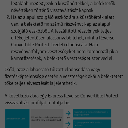
legalább megegyezik a küszöbértékkel, a befektetők
névértéken történő visszaváltását kapnak.
Ha az alapul szolgáló eszköz ára a küszöbérték alatt
van, a befektető fix számú részvényt kap az alapul
szolgáló eszközből. A leszállított részvények teljes
értéke jelentősen alacsonyabb lehet, mint a Reverse
Convertible Protect kezdeti eladási ára. Ha a
részvényárfolyam-veszteségeket nem kompenzálják a
kamatfizetések, a befektető veszteséget szenved el.
Csőd, azaz a kibocsátó túlzott eladósodása vagy
fizetésképtelensége esetén a veszteségek akár a befektetett
tőke teljes elvesztését is jelenthetik.
A következő ábra egy Express Reverse Convertible Protect
visszaváltási profilját mutatja be.