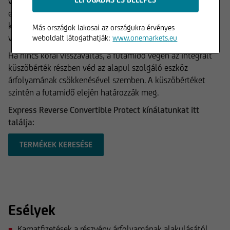
visszaváltására. Ez akkor lehetséges, ha az alapul szolgáló
eszköz ára az adott korai megfigyelési napokon legalább a
kezdeti megfigyelési napon meghatározott megfelelő korai
Más országok lakosai az országukra érvényes
visszaváltási szinten zárul.
weboldalt látogathatják:
www.onemarkets.eu
Ha nincs korai visszaváltás, a futamidő végén az integrált
küszöbérték részben véd az alapul szolgáló eszköz
árfolyamának csökkenésével szemben. A küszöbértéket
szintén a futamidő elején határozzák meg.
Express Reverse Convertible Protect kínálatunkat itt
találja:
TERMÉKEK KERESÉSE
Esélyek
Kamatfizetések a részvény árfolyamának alakulásától