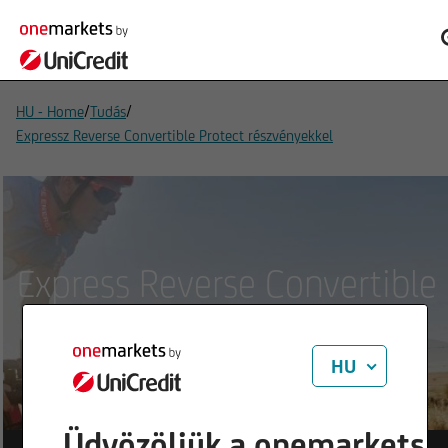
/
/
HU - Home
Tudás
Expressz Reverse Convertible Protect részvényekkel
Express Reverse Convertible
Protect
HU
Üdvözöljük a onemarkets