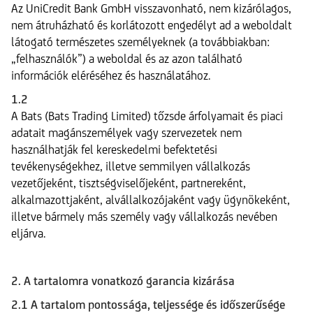
Az UniCredit Bank GmbH visszavonható, nem kizárólagos,
nem átruházható és korlátozott engedélyt ad a weboldalt
látogató természetes személyeknek (a továbbiakban:
„felhasználók”) a weboldal és az azon található
információk eléréséhez és használatához.
1.2
A Bats (Bats Trading Limited) tőzsde árfolyamait és piaci
adatait magánszemélyek vagy szervezetek nem
használhatják fel kereskedelmi befektetési
tevékenységekhez, illetve semmilyen vállalkozás
vezetőjeként, tisztségviselőjeként, partnereként,
alkalmazottjaként, alvállalkozójaként vagy ügynökeként,
illetve bármely más személy vagy vállalkozás nevében
eljárva.
2. A tartalomra vonatkozó garancia kizárása
2.1 A tartalom pontossága, teljessége és időszerűsége