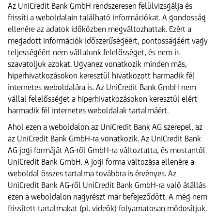
Az UniCredit Bank GmbH rendszeresen felülvizsgálja és
frissíti a weboldalain található információkat. A gondosság
ellenére az adatok időközben megváltozhattak. Ezért a
megadott információk időszerűségéért, pontosságáért vagy
teljességéért nem vállalunk felelősséget, és nem is
szavatoljuk azokat. Ugyanez vonatkozik minden más,
hiperhivatkozásokon keresztül hivatkozott harmadik fél
internetes weboldalára is. Az UniCredit Bank GmbH nem
vállal felelősséget a hiperhivatkozásokon keresztül elért
harmadik fél internetes weboldalak tartalmáért.
Ahol ezen a weboldalon az UniCredit Bank AG szerepel, az
az UniCredit Bank GmbH-ra vonatkozik. Az UniCredit Bank
AG jogi formáját AG-ről GmbH-ra változtatta, és mostantól
UniCredit Bank GmbH. A jogi forma változása ellenére a
weboldal összes tartalma továbbra is érvényes. Az
UniCredit Bank AG-ről UniCredit Bank GmbH-ra való átállás
ezen a weboldalon nagyrészt már befejeződött. A még nem
frissített tartalmakat (pl. videók) folyamatosan módosítjuk.