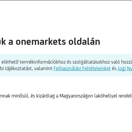
ük a onemarkets oldalán
elérhető termékinformációkhoz és szolgáltatásokhoz való hozzá
bbi tájékoztatást, valamint
Felhasználási Feltételeinket
és
Jogi N
ámnak minősül, és kizárólag a Magyarországon lakóhellyel rende