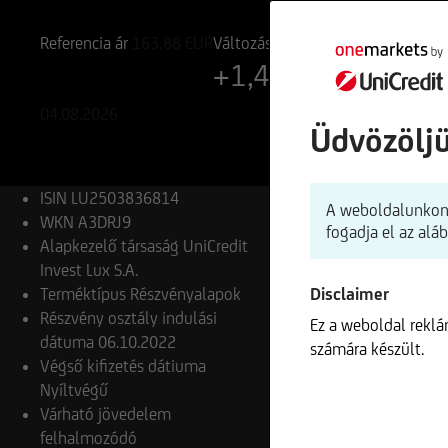
LU2503836814
A3DRJ9
Referencia ár
163,88
EUR
Változás
+1,49%
+2,40 EUR
04.08.2026
Üdvözölj
ISIN
LU2503836814
A weboldalunkon 
WKN
A3DRJ9
fogadja el az alá
Alapkezelő társaság
UniCredit
Invest Lux S.A.
Terméktípus
Részvényalapok
Disclaimer
Részvény osztály indulási
Ez a weboldal rekl
dátuma
06.10.2022
számára készült.
Végső kifizetés dátiuma
Nyíltvégű
Várható jövedelem
felhalmozódó