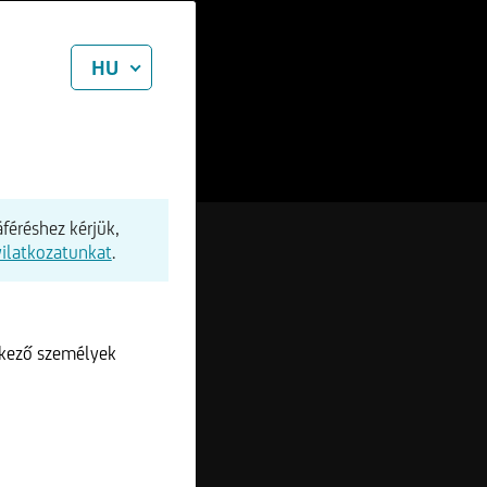
HU
féréshez kérjük,
yilatkozatunkat
.
lkező személyek