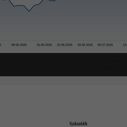
6
08.06.2026
15.06.2026
22.06.2026
29.06.2026
06.07.2026
13
6 hó
1 év
3 év
+12,27 %
+18,42 %
+49,04 %
Százalék