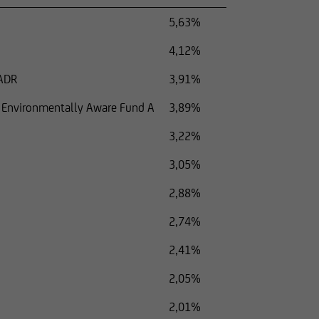
5,63%
4,12%
ADR
3,91%
d Environmentally Aware Fund A
3,89%
3,22%
3,05%
2,88%
2,74%
2,41%
2,05%
2,01%