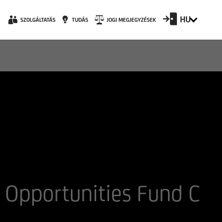
HU
SZOLGÁLTATÁS
TUDÁS
JOGI MEGJEGYZÉSEK
 Opportunities Fund C