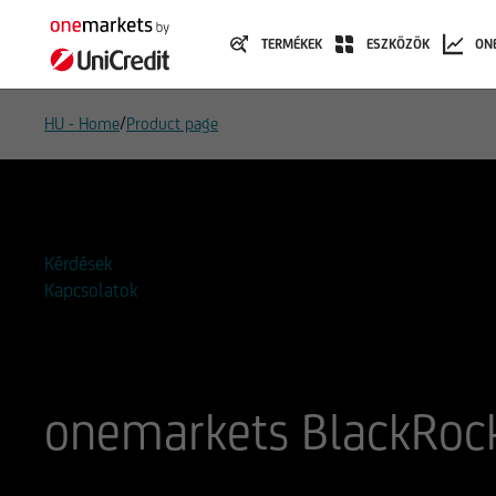
TERMÉKEK
ESZKÖZÖK
ON
/
HU - Home
Product page
Hozzáadás a figyelőlistához
Kérdések
Kapcsolatok
onemarkets BlackRock
ISIN
WKN