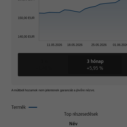
150,00 EUR
140,00 EUR
11.05.2026
18.05.2026
25.05.2026
01.06.202
1 n
3 hónap
+1,49 %
+5,95 %
A múltbeli hozamok nem jelentenek garanciát a jövőre nézve.
Termék
Összetétel
Top részesedések
Név