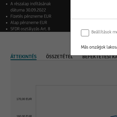
A részalap indításának
dátuma
30.09.2022
Fizetés pénzneme
EUR
Alap pénzneme
EUR
SFDR osztályzás
Art. 8
Beállítások m
Más országok lakosa
ÁTTEKINTÉS
ÖSSZETÉTEL
BEFEKTETÉSI K
170,00 EUR
160,00 EUR