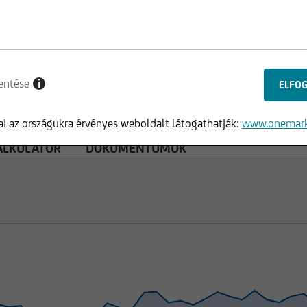
entése
i
i az országukra érvényes weboldalt látogathatják:
www.onemark
ALKULÁTOR
DOKUMENTUMOK