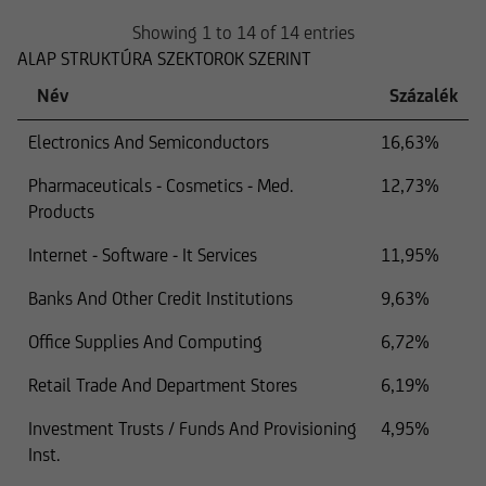
Showing 1 to 14 of 14 entries
ALAP STRUKTÚRA SZEKTOROK SZERINT
Név
Százalék
Electronics And Semiconductors
16,63%
Pharmaceuticals - Cosmetics - Med.
12,73%
Products
Internet - Software - It Services
11,95%
Banks And Other Credit Institutions
9,63%
Office Supplies And Computing
6,72%
Retail Trade And Department Stores
6,19%
Investment Trusts / Funds And Provisioning
4,95%
Inst.