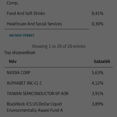
Comp.
Food And Soft Drinks
0,41%
Healthcare And Social Services
0,30%
MUTASS TÖBBET
Showing 1 to 20 of 20 entries
Top részesedések
Név
Százalék
NVIDIA CORP
5,63%
ALPHABET INC-CL C
4,12%
TAIWAN SEMICONDUCTOR-SP ADR
3,91%
BlackRock ICS US Dollar Liquid
3,89%
Environmentally Aware Fund A