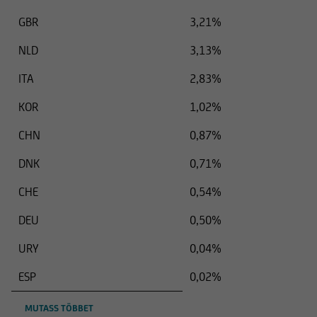
GBR
3,21%
NLD
3,13%
ITA
2,83%
KOR
1,02%
CHN
0,87%
DNK
0,71%
CHE
0,54%
DEU
0,50%
URY
0,04%
ESP
0,02%
MUTASS TÖBBET