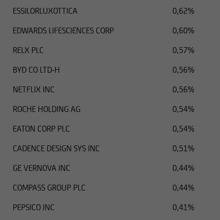
ESSILORLUXOTTICA
0,62%
EDWARDS LIFESCIENCES CORP
0,60%
RELX PLC
0,57%
BYD CO LTD-H
0,56%
NETFLIX INC
0,56%
ROCHE HOLDING AG
0,54%
EATON CORP PLC
0,54%
CADENCE DESIGN SYS INC
0,51%
GE VERNOVA INC
0,44%
COMPASS GROUP PLC
0,44%
PEPSICO INC
0,41%