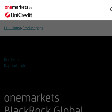
/
HU - Home
Product page
Hozzáadás a figyelőlistához
Kérdések
Kapcsolatok
onemarkets
BlackRock Global