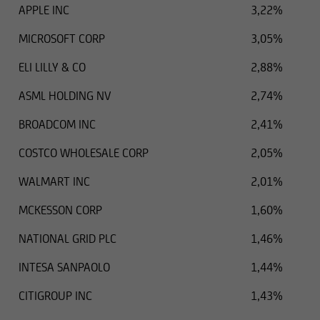
APPLE INC
3,22%
MICROSOFT CORP
3,05%
ELI LILLY & CO
2,88%
ASML HOLDING NV
2,74%
BROADCOM INC
2,41%
COSTCO WHOLESALE CORP
2,05%
WALMART INC
2,01%
MCKESSON CORP
1,60%
NATIONAL GRID PLC
1,46%
INTESA SANPAOLO
1,44%
CITIGROUP INC
1,43%