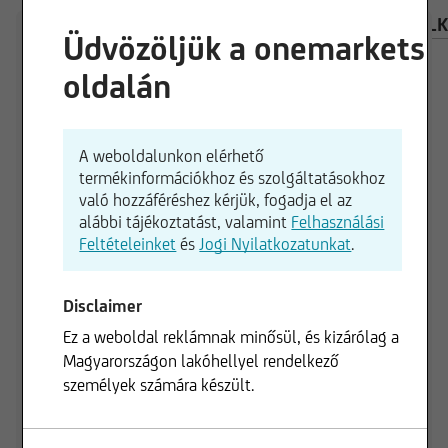
ÁTTEKINTÉS
ÖSSZETÉTEL
BEFEKTETÉSI KAL
Üdvözöljük a onemarkets
oldalán
150,00 USD
A weboldalunkon elérhető
termékinformációkhoz és szolgáltatásokhoz
való hozzáféréshez kérjük, fogadja el az
145,00 USD
alábbi tájékoztatást, valamint
Felhasználási
Feltételeinket
és
Jogi Nyilatkozatunkat
.
140,00 USD
Disclaimer
Ez a weboldal reklámnak minősül, és kizárólag a
135,00 USD
Magyarországon lakóhellyel rendelkező
01.06.2026
01.07.2026
személyek számára készült.
1 n
3 hónap
6 hó
1 év
3 év