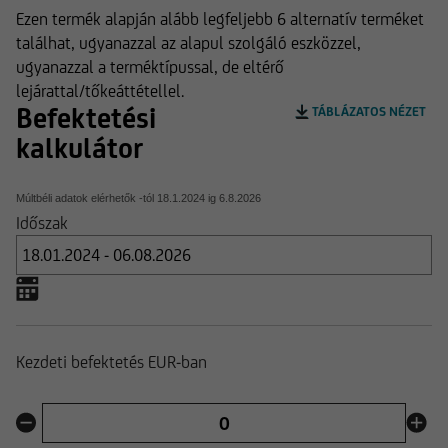
Ezen termék alapján alább legfeljebb 6 alternatív terméket
találhat, ugyanazzal az alapul szolgáló eszközzel,
ugyanazzal a terméktípussal, de eltérő
lejárattal/tőkeáttétellel.
Befektetési
TÁBLÁZATOS NÉZET
kalkulátor
Múltbéli adatok elérhetők -tól
18.1.2024
ig
6.8.2026
Időszak
Kezdeti befektetés EUR-ban