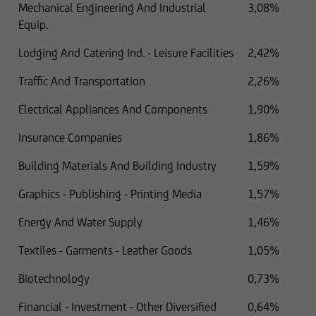
Mechanical Engineering And Industrial
3,08%
Equip.
Lodging And Catering Ind. - Leisure Facilities
2,42%
Traffic And Transportation
2,26%
Electrical Appliances And Components
1,90%
Insurance Companies
1,86%
Building Materials And Building Industry
1,59%
Graphics - Publishing - Printing Media
1,57%
Energy And Water Supply
1,46%
Textiles - Garments - Leather Goods
1,05%
Biotechnology
0,73%
Financial - Investment - Other Diversified
0,64%