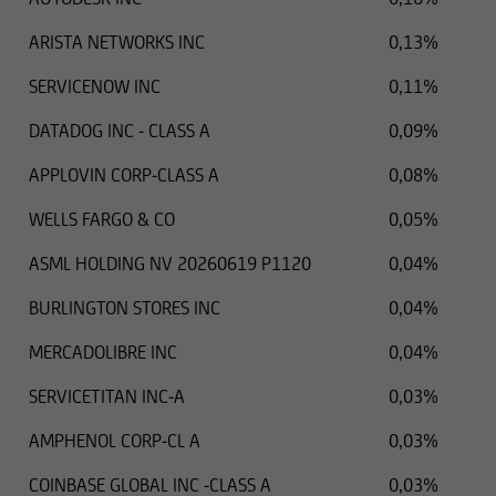
ARISTA NETWORKS INC
0,13%
SERVICENOW INC
0,11%
DATADOG INC - CLASS A
0,09%
APPLOVIN CORP-CLASS A
0,08%
WELLS FARGO & CO
0,05%
ASML HOLDING NV 20260619 P1120
0,04%
BURLINGTON STORES INC
0,04%
MERCADOLIBRE INC
0,04%
SERVICETITAN INC-A
0,03%
AMPHENOL CORP-CL A
0,03%
COINBASE GLOBAL INC -CLASS A
0,03%