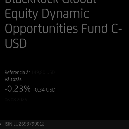
Equity Dynamic
Opportunities Fund C-
USD
ISIN
WKN
LU2693799012
A3EV61
Referencia ár
149,80
USD
Változás
-0,23%
-0,34 USD
06.08.2026
ISIN
LU2693799012