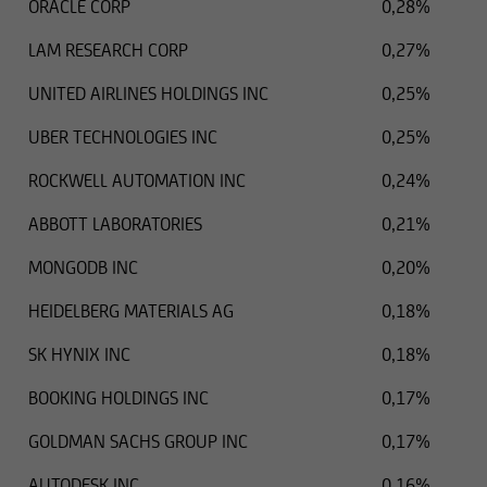
ORACLE CORP
0,28%
LAM RESEARCH CORP
0,27%
UNITED AIRLINES HOLDINGS INC
0,25%
UBER TECHNOLOGIES INC
0,25%
ROCKWELL AUTOMATION INC
0,24%
ABBOTT LABORATORIES
0,21%
MONGODB INC
0,20%
HEIDELBERG MATERIALS AG
0,18%
SK HYNIX INC
0,18%
BOOKING HOLDINGS INC
0,17%
GOLDMAN SACHS GROUP INC
0,17%
AUTODESK INC
0,16%