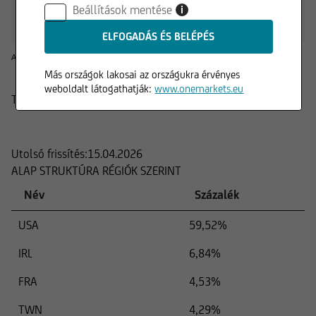
-0,23 %
+3,64 %
+7,52 %
+18,54 %
+49,80 %
Beállítások mentése
i
A múltbeli hozamok nem jelentenek garanciát a jövőre nézve.
Más országok lakosai az országukra érvényes
weboldalt látogathatják:
www.onemarkets.eu
Termék
Összetétel
Utolsó frissítés:
15.04.2026
ALAP STRUKTÚRA RÉGIÓK SZERINT
Név
Százalék
USA
59,52%
IRL
6,84%
FRA
4,53%
TWN
4,29%