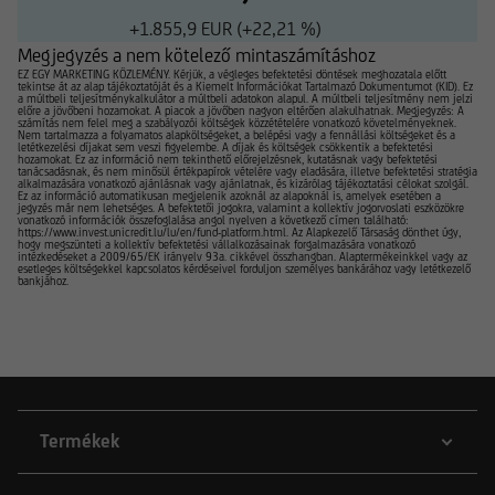
+1.855,9 EUR (+22,21 %)
Megjegyzés a nem kötelező mintaszámításhoz
EZ EGY MARKETING KÖZLEMÉNY. Kérjük, a végleges befektetési döntések meghozatala előtt
tekintse át az alap tájékoztatóját és a Kiemelt Információkat Tartalmazó Dokumentumot (KID). Ez
a múltbeli teljesítménykalkulátor a múltbeli adatokon alapul. A múltbeli teljesítmény nem jelzi
előre a jövőbeni hozamokat. A piacok a jövőben nagyon eltérően alakulhatnak. Megjegyzés: A
számítás nem felel meg a szabályozói költségek közzétételére vonatkozó követelményeknek.
Nem tartalmazza a folyamatos alapköltségeket, a belépési vagy a fennállási költségeket és a
letétkezelési díjakat sem veszi figyelembe. A díjak és költségek csökkentik a befektetési
hozamokat. Ez az információ nem tekinthető előrejelzésnek, kutatásnak vagy befektetési
tanácsadásnak, és nem minősül értékpapírok vételére vagy eladására, illetve befektetési stratégia
alkalmazására vonatkozó ajánlásnak vagy ajánlatnak, és kizárólag tájékoztatási célokat szolgál.
Ez az információ automatikusan megjelenik azoknál az alapoknál is, amelyek esetében a
jegyzés már nem lehetséges. A befektetői jogokra, valamint a kollektív jogorvoslati eszközökre
vonatkozó információk összefoglalása angol nyelven a következő címen található:
https://www.invest.unicredit.lu/lu/en/fund-platform.html. Az Alapkezelő Társaság dönthet úgy,
hogy megszünteti a kollektív befektetési vállalkozásainak forgalmazására vonatkozó
intézkedéseket a 2009/65/EK irányelv 93a. cikkével összhangban. Alaptermékeinkkel vagy az
esetleges költségekkel kapcsolatos kérdéseivel forduljon személyes bankárához vagy letétkezelő
bankjához.
Termékek