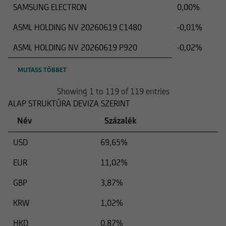
SAMSUNG ELECTRON
0,00%
ASML HOLDING NV 20260619 C1480
-0,01%
ASML HOLDING NV 20260619 P920
-0,02%
MUTASS TÖBBET
Showing 1 to 119 of 119 entries
ALAP STRUKTÚRA DEVIZA SZERINT
Név
Százalék
USD
69,65%
EUR
11,02%
GBP
3,87%
KRW
1,02%
HKD
0,87%