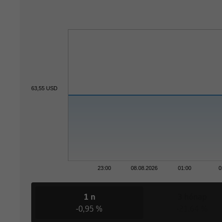
63,55 USD
23:00
08.08.2026
01:00
0
1 n
3 hónap
-0,95 %
-21,64 %