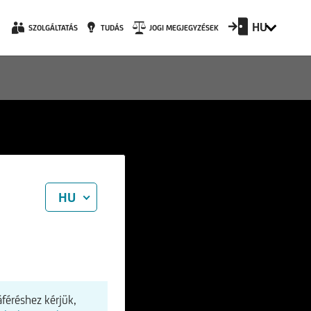
HU
SZOLGÁLTATÁS
TUDÁS
JOGI MEGJEGYZÉSEK
HU
féréshez kérjük,