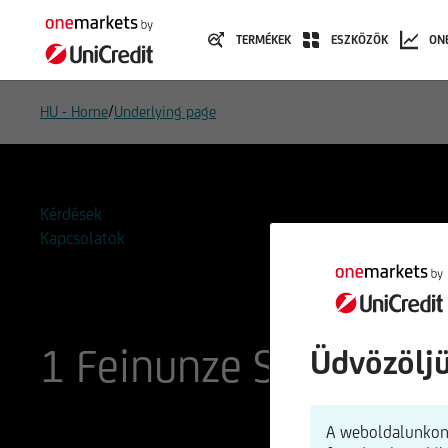
TERMÉKEK
ESZKÖZÖK
ON
/
HU - Home
Underlying page
Kérdések
Kapcsolatok
1 Feinunze Silber
Üdvözölj
ISIN
WKN
A weboldalunkon 
XC0009653103
965310