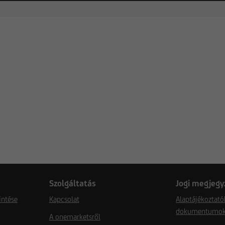
Szolgáltatás
Jogi megjegy
intése
Kapcsolat
Alaptájékoztató
dokumentumo
A onemarketsről