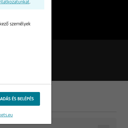
yilatkozatunkat
.
lkező személyek
ets.eu