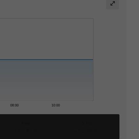
08:00
10:00
3 év
5 év
+165,42 %
+152,66 %