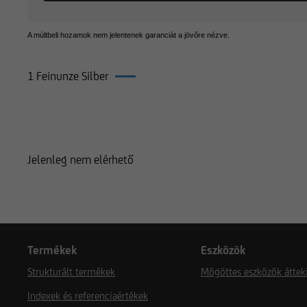
A múltbeli hozamok nem jelentenek garanciát a jövőre nézve.
1 Feinunze Silber
Termékek 1 Feinunze Silber
Jelenleg nem elérhető
Termékek
Eszközök
Strukturált termékek
Mögöttes eszközök áttek
Indexek és referenciaértékek