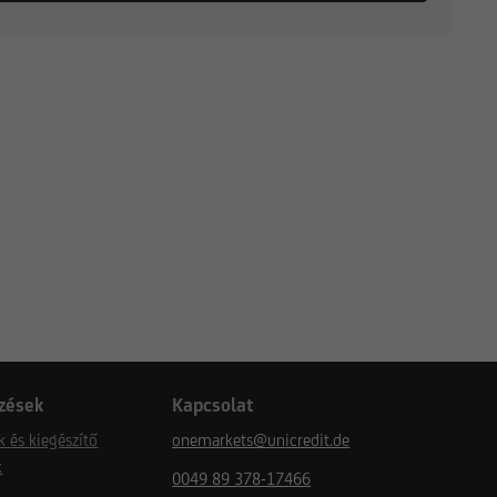
zések
Kapcsolat
k és kiegészítő
onemarkets@unicredit.de
k
0049 89 378-17466