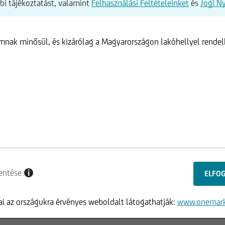
bbi tájékoztatást, valamint
Felhasználási Feltételeinket
és
Jogi N
ámnak minősül, és kizárólag a Magyarországon lakóhellyel rende
entése
i
i az országukra érvényes weboldalt látogathatják:
www.onemark