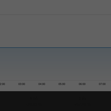
2:00
03:00
04:00
05:00
06:00
07:00
6 hó
1 év
-20,91 %
+62,40 %