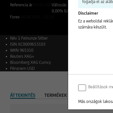
fogadja el az alá
Referencia ár
63,55
USD
Változás
0,00%
0,00
Disclaimer
Forex
08.08.2026
- 13:29
Ez a weboldal rekl
számára készült.
Név
1 Feinunze Silber
ISIN
XC0009653103
WKN
965310
Reuters
XAG=
Bloomberg
XAG Curncy
Pénznem
USD
Beállítások m
ÁTTEKINTÉS
TERMÉKEK
Más országok lakosa