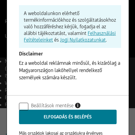
ISIN
WKN
A weboldalunkon elérhető
EU0009658145
965814
termékinformációkhoz és szolgáltatásokhoz
Referencia ár
6503,50
Pontok
Változás
való hozzáféréshez kérjük, fogadja el az
+0,41%
+26,63
alábbi tájékoztatást, valamint
Felhasználási
UniCredit valós idejű jelzés
06.08.2026
- 21:59
Feltételeinket
és
Jogi Nyilatkozatunkat
.
Disclaimer
Név
EURO STOXX 50®
Ez a weboldal reklámnak minősül, és kizárólag a
(Price) Index (EUR)
Magyarországon lakóhellyel rendelkező
ISIN
EU0009658145
személyek számára készült.
WKN
965814
Reuters
.STOXX50E
Bloomberg
SX5E Index
Pénznem
EUR
Beállítások mentése
i
Más országok lakosai az országukra érvényes