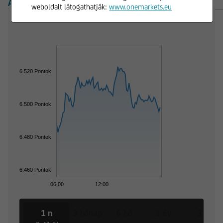
ÁTTEKINTÉS
TERMÉKEK
weboldalt látogathatják:
www.onemarkets.eu
6.520 Pontok
6.500 Pontok
6.480 Pontok
6.460 Pontok
06:00
12:00
1 n
3 hónap
6 hó
1 év
3 év