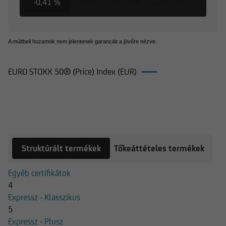
-0,41 %
+9,66 %
+7,78 %
+23,44 %
+50,64 %
A múltbeli hozamok nem jelentenek garanciát a jövőre nézve.
EURO STOXX 50® (Price) Index (EUR)
Termékek EURO STOXX 50® (Price)
Index (EUR)
Struktúrált termékek
Tőkeáttételes termékek
Egyéb certifikátok
4
Expressz - Klasszikus
5
Expressz - Plusz