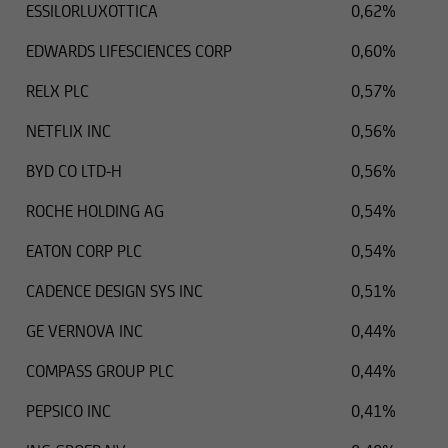
ESSILORLUXOTTICA
0,62%
EDWARDS LIFESCIENCES CORP
0,60%
RELX PLC
0,57%
NETFLIX INC
0,56%
BYD CO LTD-H
0,56%
ROCHE HOLDING AG
0,54%
EATON CORP PLC
0,54%
CADENCE DESIGN SYS INC
0,51%
GE VERNOVA INC
0,44%
COMPASS GROUP PLC
0,44%
PEPSICO INC
0,41%