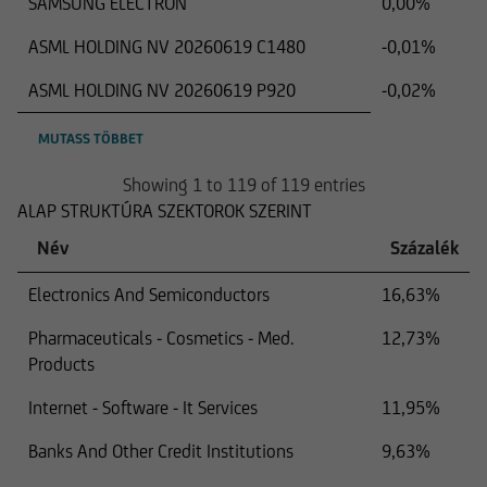
SAMSUNG ELECTRON
0,00%
ASML HOLDING NV 20260619 C1480
-0,01%
ASML HOLDING NV 20260619 P920
-0,02%
MUTASS TÖBBET
Showing 1 to 119 of 119 entries
ALAP STRUKTÚRA SZEKTOROK SZERINT
Név
Százalék
Electronics And Semiconductors
16,63%
Pharmaceuticals - Cosmetics - Med.
12,73%
Products
Internet - Software - It Services
11,95%
Banks And Other Credit Institutions
9,63%