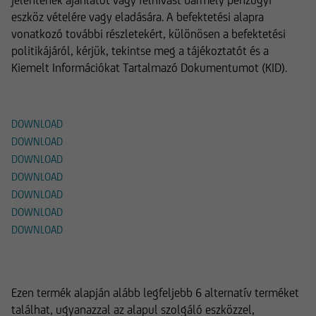
jelentenek ajánlatot vagy felhívást bármely pénzügyi
eszköz vételére vagy eladására. A befektetési alapra
vonatkozó további részletekért, különösen a befektetési
politikájáról, kérjük, tekintse meg a tájékoztatót és a
Kiemelt Információkat Tartalmazó Dokumentumot (KID).
Letöltések
DOWNLOAD
DOWNLOAD
DOWNLOAD
DOWNLOAD
DOWNLOAD
DOWNLOAD
DOWNLOAD
Alternatív termékek
Ezen termék alapján alább legfeljebb 6 alternatív terméket
találhat, ugyanazzal az alapul szolgáló eszközzel,