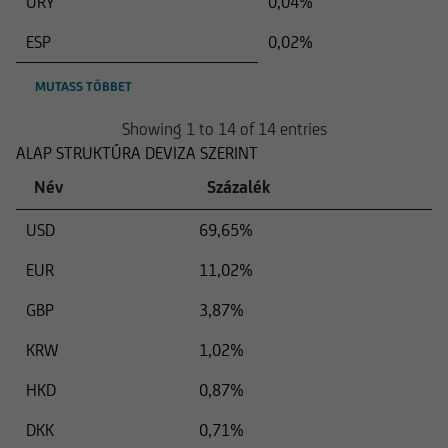
URY
0,04%
ESP
0,02%
MUTASS TÖBBET
Showing 1 to 14 of 14 entries
ALAP STRUKTÚRA DEVIZA SZERINT
Név
Százalék
USD
69,65%
EUR
11,02%
GBP
3,87%
KRW
1,02%
HKD
0,87%
DKK
0,71%