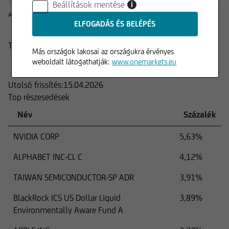
Beállítások mentése
i
A múltbeli hozamok nem jelentenek garanciát a jövőre nézve.
Termék
Más országok lakosai az országukra érvényes
Összetétel
weboldalt látogathatják:
www.onemarkets.eu
Utolsó frissítés:
15.04.2026
Top részesedések
Név
Százalék
NVIDIA CORP
5,63%
ALPHABET INC-CL C
4,12%
TAIWAN SEMICONDUCTOR-SP ADR
3,91%
BlackRock ICS US Dollar Liquid
3,89%
Environmentally Aware Fund A