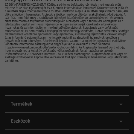
EZ EGY MARKETING KÖZLEMÉNY. Kérjük, a végleges befektetési döntések meghozatala előtt
tekintse át az alap tájékoztatóját és a Kiemelt Információkat Tartalmazó Dokumentumot (KID). Ez
a múltbeli teljesítménykalkulátor a múltbeli adatokon alapul. A múltbeli teljesítmény nem jelzi
előre a jövőbeni hozamokat. A piacok a jövőben nagyon eltérően alakulhatnak. Megjegyzés: A
számítás nem felel meg a szabályozói költségek közzétételére vonatkozó követelményeknek.
Nem tartalmazza a folyamatos alapköltségeket, a belépési vagy a fennállási költségeket és a
letétkezelési díjakat sem veszi figyelembe. A díjak és költségek csökkentik a befektetési
hozamokat. Ez az információ nem tekinthető előrejelzésnek, kutatásnak vagy befektetési
tanácsadásnak, és nem minősül értékpapírok vételére vagy eladására, illetve befektetési stratégia
alkalmazására vonatkozó ajánlásnak vagy ajánlatnak, és kizárólag tájékoztatási célokat szolgál.
Ez az információ automatikusan megjelenik azoknál az alapoknál is, amelyek esetében a
jegyzés már nem lehetséges. A befektetői jogokra, valamint a kollektív jogorvoslati eszközökre
vonatkozó információk összefoglalása angol nyelven a következő címen található:
https://www.invest.unicredit.lu/lu/en/fund-platform.html. Az Alapkezelő Társaság dönthet úgy,
hogy megszünteti a kollektív befektetési vállalkozásainak forgalmazására vonatkozó
intézkedéseket a 2009/65/EK irányelv 93a. cikkével összhangban. Alaptermékeinkkel vagy az
esetleges költségekkel kapcsolatos kérdéseivel forduljon személyes bankárához vagy letétkezelő
bankjához.
Termékek
Eszközök