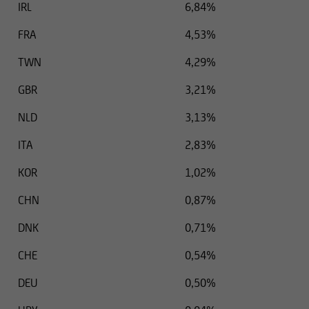
IRL
6,84%
FRA
4,53%
TWN
4,29%
GBR
3,21%
NLD
3,13%
ITA
2,83%
KOR
1,02%
CHN
0,87%
DNK
0,71%
CHE
0,54%
DEU
0,50%