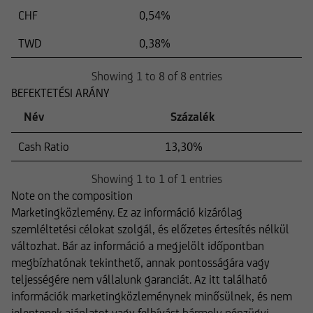
CHF
0,54%
TWD
0,38%
Showing 1 to 8 of 8 entries
BEFEKTETÉSI ARÁNY
Név
Százalék
Cash Ratio
13,30%
Showing 1 to 1 of 1 entries
Note on the composition
Marketingközlemény. Ez az információ kizárólag
szemléltetési célokat szolgál, és előzetes értesítés nélkül
változhat. Bár az információ a megjelölt időpontban
megbízhatónak tekinthető, annak pontosságára vagy
teljességére nem vállalunk garanciát. Az itt található
információk marketingközleménynek minősülnek, és nem