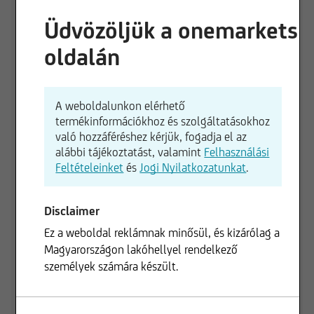
Üdvözöljük a onemarkets
oldalán
165,00 EUR
A weboldalunkon elérhető
160,00 EUR
termékinformációkhoz és szolgáltatásokhoz
való hozzáféréshez kérjük, fogadja el az
alábbi tájékoztatást, valamint
Felhasználási
155,00 EUR
Feltételeinket
és
Jogi Nyilatkozatunkat
.
150,00 EUR
Disclaimer
01.06.2026
01.07.2026
Ez a weboldal reklámnak minősül, és kizárólag a
Magyarországon lakóhellyel rendelkező
1 n
3 hónap
6 hó
1 év
3 év
személyek számára készült.
+0,18 %
+6,22 %
+10,25 %
+19,47 %
+49,31