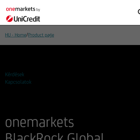
/
HU - Home
Product page
Hozzáadás a figyelőlistához
Kérdések
Kapcsolatok
onemarkets
BlackRock Global