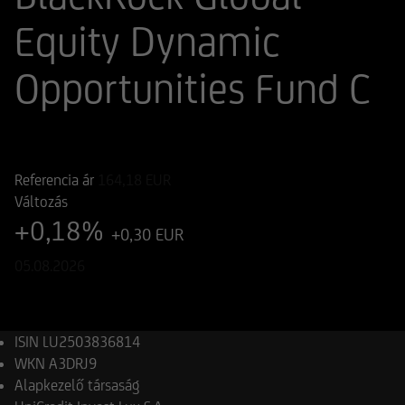
Equity Dynamic
Opportunities Fund C
ISIN
WKN
LU2503836814
A3DRJ9
Referencia ár
164,18
EUR
Változás
+0,18%
+0,30 EUR
05.08.2026
ISIN
LU2503836814
WKN
A3DRJ9
Alapkezelő társaság