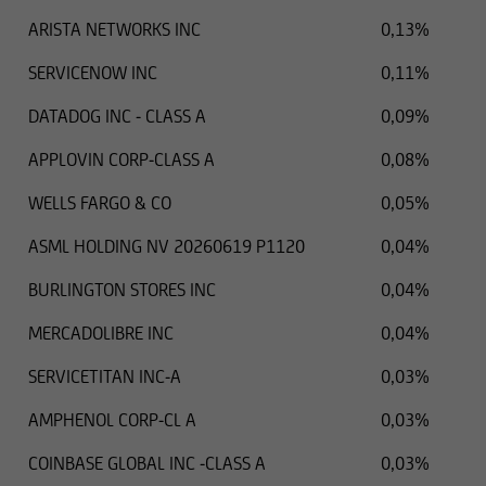
ARISTA NETWORKS INC
0,13%
SERVICENOW INC
0,11%
DATADOG INC - CLASS A
0,09%
APPLOVIN CORP-CLASS A
0,08%
WELLS FARGO & CO
0,05%
ASML HOLDING NV 20260619 P1120
0,04%
BURLINGTON STORES INC
0,04%
MERCADOLIBRE INC
0,04%
SERVICETITAN INC-A
0,03%
AMPHENOL CORP-CL A
0,03%
COINBASE GLOBAL INC -CLASS A
0,03%