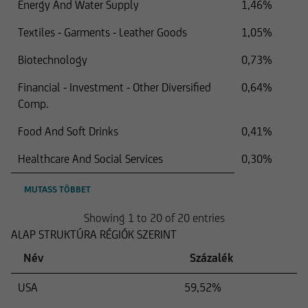
Energy And Water Supply
1,46%
Textiles - Garments - Leather Goods
1,05%
Biotechnology
0,73%
Financial - Investment - Other Diversified
0,64%
Comp.
Food And Soft Drinks
0,41%
Healthcare And Social Services
0,30%
MUTASS TÖBBET
Showing 1 to 20 of 20 entries
ALAP STRUKTÚRA RÉGIÓK SZERINT
Név
Százalék
USA
59,52%