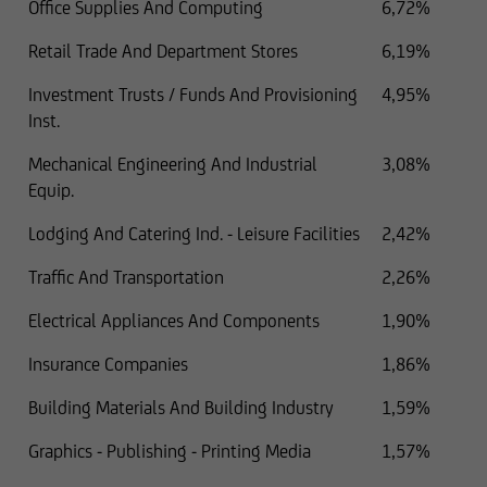
Office Supplies And Computing
6,72%
Retail Trade And Department Stores
6,19%
Investment Trusts / Funds And Provisioning
4,95%
Inst.
Mechanical Engineering And Industrial
3,08%
Equip.
Lodging And Catering Ind. - Leisure Facilities
2,42%
Traffic And Transportation
2,26%
Electrical Appliances And Components
1,90%
Insurance Companies
1,86%
Building Materials And Building Industry
1,59%
Graphics - Publishing - Printing Media
1,57%