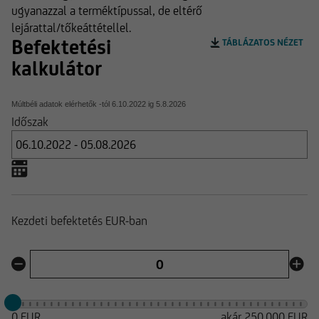
ugyanazzal a terméktípussal, de eltérő
lejárattal/tőkeáttétellel.
Befektetési
TÁBLÁZATOS NÉZET
kalkulátor
Múltbéli adatok elérhetők -tól
6.10.2022
ig
5.8.2026
Időszak
Kezdeti befektetés EUR-ban
0 EUR
akár 250.000 EUR