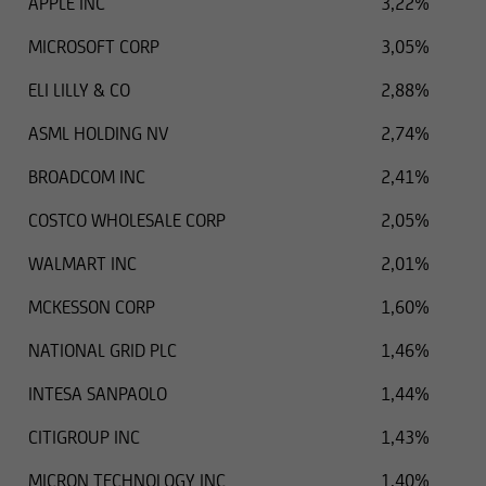
APPLE INC
3,22%
MICROSOFT CORP
3,05%
ELI LILLY & CO
2,88%
ASML HOLDING NV
2,74%
BROADCOM INC
2,41%
COSTCO WHOLESALE CORP
2,05%
WALMART INC
2,01%
MCKESSON CORP
1,60%
NATIONAL GRID PLC
1,46%
INTESA SANPAOLO
1,44%
CITIGROUP INC
1,43%
MICRON TECHNOLOGY INC
1,40%